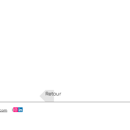
Retour
.com
I