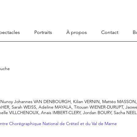
pectacles
Portraits
À propos
Contact
B
ouche
ZA, Nunoy Johannes VAN DENBOURGH, Kilian VERNIN, Mattéo MASSON
DAHER, Sarah WEISS, Adeline MAYALA, Titouan WIENER-DURUPT, Jao
lle VILLCHENOUX, Anais IMBERT-CLERY, Jordan BOURY, Sacha NEEL
ntre Chorégraphique National de Créteil et du Val de Marne