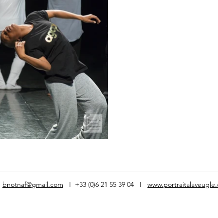
I
bnotnaf@gmail.com
I +33 (0)6 21 55 39 04 I
www.portraitalaveugle