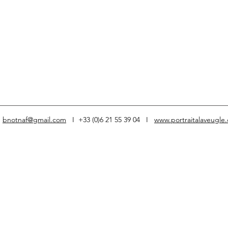
I
bnotnaf@gmail.com
I +33 (0)6 21 55 39 04 I
www.portraitalaveugle