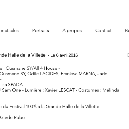
pectacles
Portraits
À propos
Contact
B
de Halle de la Villette
- Le 6 avril 2016
e : Ousmane SY/All 4 House -
 : Ousmane SY, Odile LACIDES, Frankwa MARNA, Jade
-
Lisa SPADA -
 Sam One - Lumière : Xavier LESCAT - Costumes : Mélinda
 du Festival 100% à la Grande Halle de la Villette -
: Garde Robe