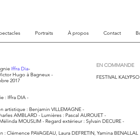
pectacles
Portraits
À propos
Contact
B
EN COMMANDE
agnie
Iffra Dia
-
Victor Hugo à Bagneux -
FESTIVAL KALYPSO
mbre 2017
 : Iffra DIA -
on artistique : Benjamin VILLEMAGNE -
harles AMBLARD - Lumières : Pascal AUROUET -
Mélinda MOUSLIM - Regard extérieur : Sylvain DECURE -
ion : Clémence PAVAGEAU, Laura DEFRETIN, Yamina BENALLAL