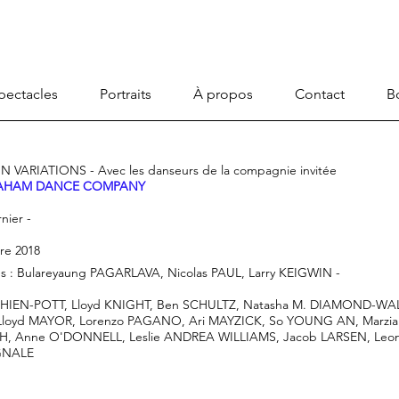
pectacles
Portraits
À propos
Contact
B
VARIATIONS - Avec les danseurs de la compagnie invitée
AHAM DANCE COMPANY
nier -
re 2018
s : Bulareyaung PAGARLAVA, Nicolas PAUL, Larry KEIGWIN -
 CHIEN-POTT, Lloyd KNIGHT, Ben SCHULTZ, Natasha M. DIAMOND-WALK
loyd MAYOR, Lorenzo PAGANO, Ari MAYZICK, So YOUNG AN, Marzia
H, Anne O'DONNELL, Leslie ANDREA WILLIAMS, Jacob LARSEN, Leo
GNALE