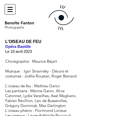
Benoîte Fanton
Photographe
L'OISEAU DE FEU
Opéra Bastille
Le 19 avril 2023
Chorégraphie : Maurice Béjart
Musique : Igor Stravinsky - Décors et
costumes : Joëlle Roustan, Roger Bernard
L'oiseau de feu : Mathieu Ganio
Les partisans : Marine Ganio, Alice
Catonnet, Lydie Vareilhes, Axel Magliano,
Fabien Révillion, Léo de Busserolles,
Grégory Dominiak, Max Darlington
L'oiseau phénix : Florimond Lorieux
Les oiseaux : Laure-Adélaïde Boucaud,