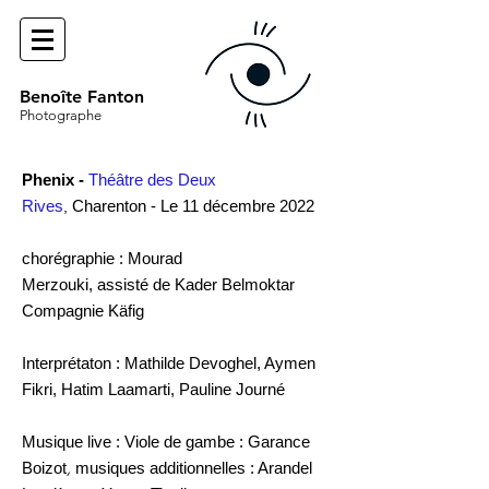
Benoîte Fanton
Photographe
Phenix -
Théâtre des Deux
Rives
Charenton
- Le 11 décembre 2022
,
chorégraphie : Mourad
Merzouki,
assisté
de Kader Belmoktar
Compagnie Käfig
Interprétaton : Mathilde Devoghel, Aymen
Fikri,
Hatim Laamarti, Pauline Journé
Musique live : Viole de gambe : Garance
,
Boizot
mu
siques additionnelles : Arandel