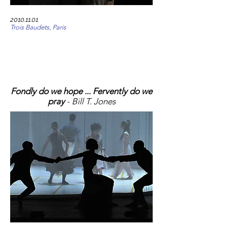
2010.11.01
Trois Baudets, Paris
Fondly do we hope ... Fervently do we
pray
- Bill T. Jones