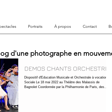
pectacles
Portraits
À propos
Contact
B
blog d'une photographe en mouveme
DEMOS CHANTS ORCHESTRE
Dispositif d'Education Musicale et Orchestrale à vocation
Sociale Le 18 mai 2022 au Théâtre des Malassis de
Bagnolet Coordonnée par la Philharmonie de Paris, des
élèves du Conservatoire de Musique, du Centre de Quartier
de la Fosse aux Fraises et celui des Coutures de Bagnolet
autour d'un concert. Avec Antoine le directeur du
Conservatoire de Bagnolet et les professeurs de musique.